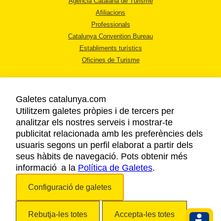
Agència Catalana de Turisme
Afiliacions
Professionals
Catalunya Convention Bureau
Establiments turístics
Oficines de Turisme
Galetes catalunya.com
Utilitzem galetes pròpies i de tercers per
analitzar els nostres serveis i mostrar-te
AVÍS LEGAL
publicitat relacionada amb les preferències dels
POLÍTICA DE PRIVACITAT
usuaris segons un perfil elaborat a partir dels
COOKIES
seus hàbits de navegació. Pots obtenir més
informació a la
Política de Galetes
ACCESSIBILITAT
.
Configuració de galetes
Copyright © 2026. Agència Catalana de Turisme. Tots els drets reservats.
Rebutja-les totes
Accepta-les totes