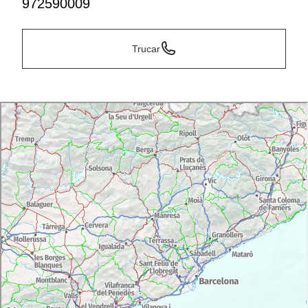
972590009
Trucar