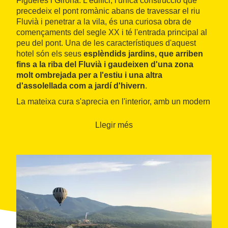
Figueres i Girona. L'edifici, l'única construcció que
precedeix el pont romànic abans de travessar el riu
Fluvià i penetrar a la vila, és una curiosa obra de
començaments del segle XX i té l'entrada principal al
peu del pont. Una de les característiques d'aquest
hotel són els seus
esplèndids jardins, que arriben
fins a la riba del Fluvià i gaudeixen d'una zona
molt ombrejada per a l'estiu i una altra
d'assolellada com a jardí d'hivern
.
La mateixa cura s'aprecia en l'interior, amb un modern
mobiliari de línies rectes, ben conjuntat amb les teles.
Una sala d'estar amb llar de foc, una sala de reunions,
Llegir més
una extensa biblioteca i un menjador situat en una
galeria envidriada conformen els espais comuns. La
zona dels dormitoris inclou deu habitacions, tres
d'elles familiars, totes amb bany i accés a Internet.
Una
cura molt esmerada en el tracte és un dels
trets d'aquest hotel
, que ofereix el jardí i algunes
estances per organitzar tot tipus d'esdeveniments.