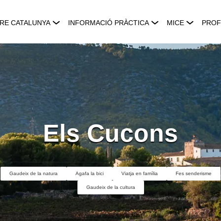
RE CATALUNYA
INFORMACIÓ PRÀCTICA
MICE
PROF
Els Cucons
Gaudeix de la natura
Agafa la bici
Viatja en família
Fes senderisme
Gaudeix de la cultura