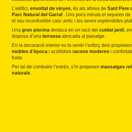
L’edifici,
envoltat de vinyes
, és als afores de
Sant Pere 
Parc Natural del Garraf
. Uns pocs minuts el separen de
el seu inconfusible casc antic i les seves esplèndides pla
Una
gran piscina
destaca en un racó del
cuidat jardí
, e
disposa d’una
terrassa
abocada al paisatge.
En la decoració interior es fa sentir l’esforç dels propietar
mobles d’època
i acollidors
racons moderns
i conforta
fusta.
Per tal de combatre l’estrès, s’hi proposen
massatges re
naturals
.