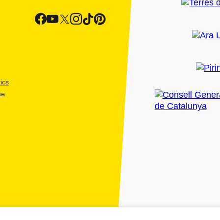
ics
me