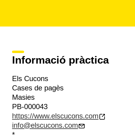
Informació pràctica
Els Cucons
Cases de pagès
Masies
PB-000043
https://www.elscucons.com
info@elscucons.com
*