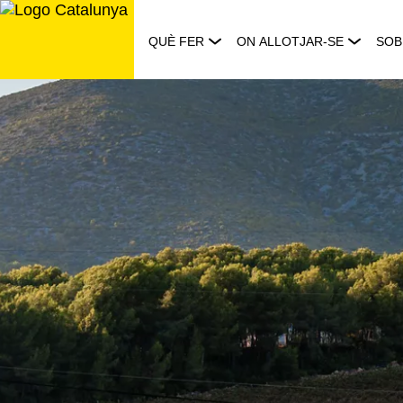
Saltar
al
QUÈ FER
ON ALLOTJAR-SE
SOB
contingut