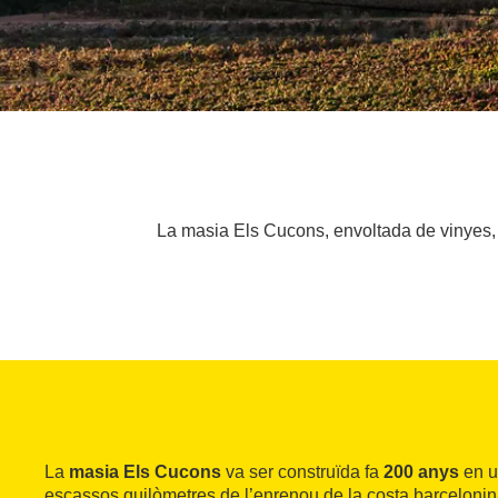
La masia Els Cucons, envoltada de vinyes, é
La
masia Els Cucons
va ser construïda fa
200 anys
en u
escassos quilòmetres de l’enrenou de la costa barcelonin