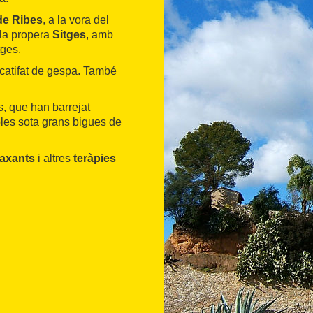
de Ribes
, a la vora del
 la propera
Sitges
, amb
tges.
ncatifat de gespa. També
is, que han barrejat
bles sota grans bigues de
laxants
i altres
teràpies