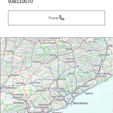
938110070
Trucar