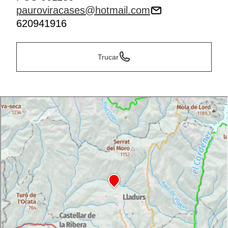
pauroviracases@hotmail.com
620941916
Trucar