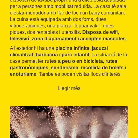
per a persones amb mobilitat reduïda. La casa té sala
d'estar-menador amb llar de foc i un bany comunitari.
La cuina està equipada amb dos forns, dues
vitroceràmiques, una planxa "teppanyaki", dues
piques, dos rentaplats i utensilis.
Disposa de wifi,
televisió, zona d'aparcament i accepten mascotes
.
A l'exterior hi ha una
piscina infinita, jacuzzi
climatitzat, barbacoa i parc infantil
.
La situació de la
casa permet fer
rutes a peu o en bicicleta, rutes
gastronòmiques, senderisme, recollida de bolets i
enoturisme
. També es poden visitar llocs d'interès
com Solsona (15 minuts en cotxe) o Cardona. A
l'hivern
es pot esquiar a les pistes del
Port del
Llegir més
Compte
(a 20 minuts)
.