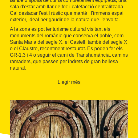
també disposa de cuina completament equipada, una
sala d'estar amb llar de foc i calefacció centralitzada.
Cal destacar l'estil rústic que manté i l'immens espai
exterior, ideal per gaudir de la natura que l'envolta.
A la zona es pot fer turisme cultural visitant els
monuments del romànic que conserva el poble, com
Santa Maria del segle X, el Castell, també del segle X
o el Claustre, recentment restaurat. Es poden fer els
GR-1,3 i 4 o seguir el camí de Transhumància, camins
ramaders, que passen per indrets de gran bellesa
natural.
Llegir més