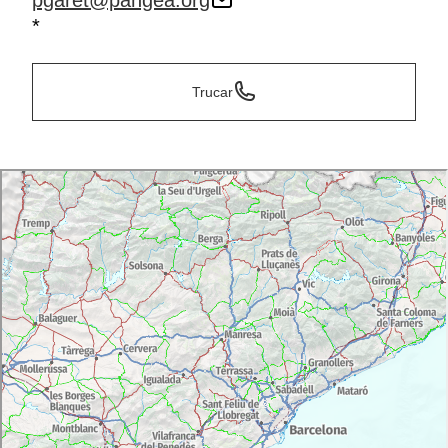
pgaret@pangea.org
*
Trucar