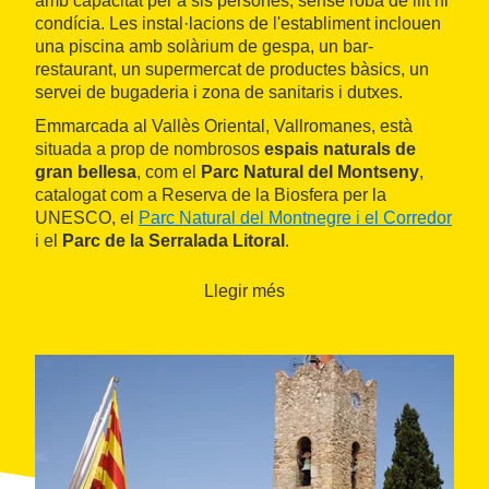
amb capacitat per a sis persones, sense roba de llit ni
condícia. Les instal·lacions de l'establiment inclouen
una piscina amb solàrium de gespa, un bar-
restaurant, un supermercat de productes bàsics, un
servei de bugaderia i zona de sanitaris i dutxes.
Emmarcada al Vallès Oriental, Vallromanes, està
situada a prop de nombrosos
espais naturals de
gran bellesa
, com el
Parc Natural del Montseny
,
catalogat com a Reserva de la Biosfera per la
UNESCO, el
Parc Natural del Montnegre i el Corredor
i el
Parc de la Serralada Litoral
.
Llegir més