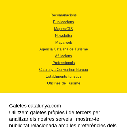
Recomanacions
Publicacions
Mapes/GIS
Newsletter
Mapa web
Agència Catalana de Turisme
Afiliacions
Professionals
Catalunya Convention Bureau
Establiments turístics
Oficines de Turisme
Galetes catalunya.com
Utilitzem galetes pròpies i de tercers per
analitzar els nostres serveis i mostrar-te
AVÍS LEGAL
publicitat relacionada amb les preferències dels