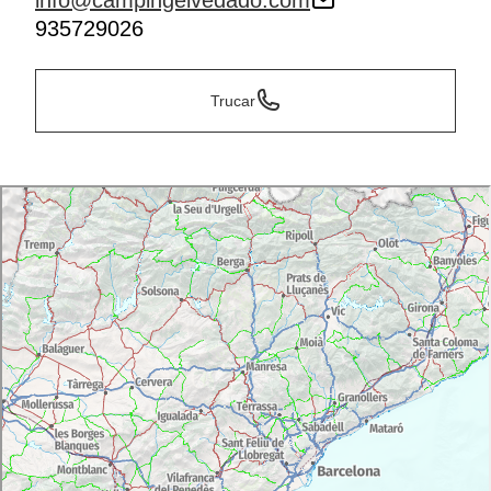
info@campingelvedado.com
935729026
Trucar