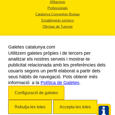
Afiliacions
Professionals
Catalunya Convention Bureau
Establiments turístics
Oficines de Turisme
Galetes catalunya.com
Utilitzem galetes pròpies i de tercers per
analitzar els nostres serveis i mostrar-te
AVÍS LEGAL
publicitat relacionada amb les preferències dels
POLÍTICA DE PRIVACITAT
usuaris segons un perfil elaborat a partir dels
COOKIES
seus hàbits de navegació. Pots obtenir més
informació a la
Política de Galetes
ACCESSIBILITAT
.
Configuració de galetes
Copyright © 2026. Agència Catalana de Turisme. Tots els drets reservats.
Rebutja-les totes
Accepta-les totes