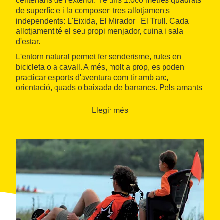
centenaris de l'exterior. Té uns 1.000 metres quadrats
de superfície i la composen tres allotjaments
independents: L'Eixida, El Mirador i El Trull. Cada
allotjament té el seu propi menjador, cuina i sala
d'estar.
L'entorn natural permet fer senderisme, rutes en
bicicleta o a cavall. A més, molt a prop, es poden
practicar esports d'aventura com tir amb arc,
orientació, quads o baixada de barrancs. Pels amants
de la història medieval, no es poden perdre la visita al
poble de Besalú.
Llegir més