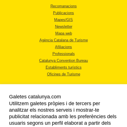
Recomanacions
Publicacions
Mapes/GIS
Newsletter
Mapa web
Agència Catalana de Turisme
Afiliacions
Professionals
Catalunya Convention Bureau
Establiments turístics
Oficines de Turisme
Galetes catalunya.com
Utilitzem galetes pròpies i de tercers per
analitzar els nostres serveis i mostrar-te
AVÍS LEGAL
publicitat relacionada amb les preferències dels
POLÍTICA DE PRIVACITAT
usuaris segons un perfil elaborat a partir dels