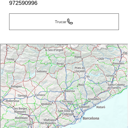
972590996
Trucar