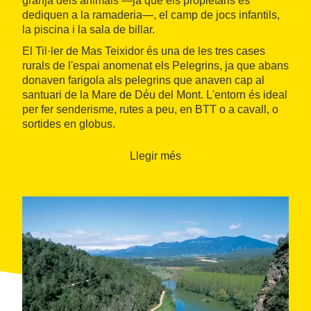
granja dels animals —ja que els propietaris es
dediquen a la ramaderia—, el camp de jocs infantils,
la piscina i la sala de billar.
El Til·ler de Mas Teixidor és una de les tres cases
rurals de l'espai anomenat els Pelegrins, ja que abans
donaven farigola als pelegrins que anaven cap al
santuari de la Mare de Déu del Mont. L'entorn és ideal
per fer senderisme, rutes a peu, en BTT o a cavall, o
sortides en globus.
Llegir més