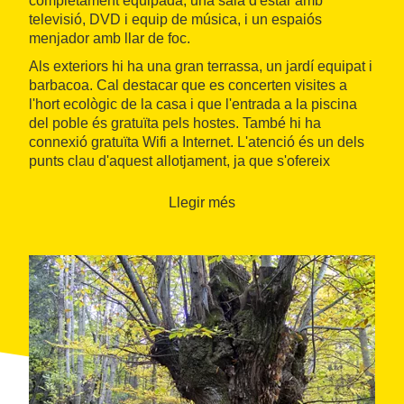
completament equipada, una sala d'estar amb
televisió, DVD i equip de música, i un espaiós
menjador amb llar de foc.
Als exteriors hi ha una gran terrassa, un jardí equipat i
barbacoa. Cal destacar que es concerten visites a
l'hort ecològic de la casa i que l'entrada a la piscina
del poble és gratuïta pels hostes. També hi ha
connexió gratuïta Wifi a Internet. L'atenció és un dels
punts clau d'aquest allotjament, ja que s'ofereix
informació turística sobre la zona, on hi ha nombroses
rutes i senders per fer a peu o en bicicleta, excursions
Llegir més
a cavall, i visites guiades a Castanya de Viladrau i a
l'arborètum de Masjoan.