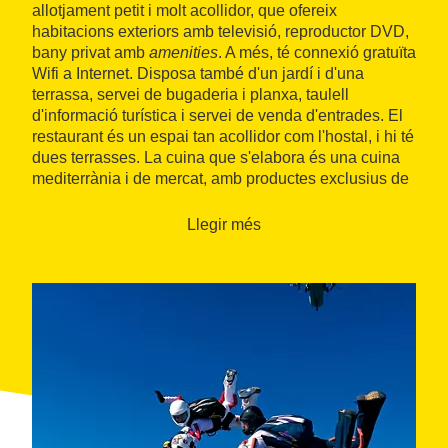
allotjament petit i molt acollidor, que ofereix
habitacions exteriors amb televisió, reproductor DVD,
bany privat amb
amenities
. A més, té connexió gratuïta
Wifi a Internet. Disposa també d'un jardí i d'una
terrassa, servei de bugaderia i planxa, taulell
d'informació turística i servei de venda d'entrades. El
restaurant és un espai tan acollidor com l'hostal, i hi té
dues terrasses. La cuina que s'elabora és una cuina
mediterrània i de mercat, amb productes exclusius de
temporada. Tot un descobriment.
Llegir més