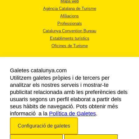
Mapa web
Agència Catalana de Turisme
Afiliacions
Professionals
Catalunya Convention Bureau
Establiments turístics
Oficines de Turisme
Galetes catalunya.com
Utilitzem galetes pròpies i de tercers per
analitzar els nostres serveis i mostrar-te
AVÍS LEGAL
publicitat relacionada amb les preferències dels
POLÍTICA DE PRIVACITAT
usuaris segons un perfil elaborat a partir dels
COOKIES
seus hàbits de navegació. Pots obtenir més
informació a la
Política de Galetes
ACCESSIBILITAT
.
Configuració de galetes
Copyright © 2026. Agència Catalana de Turisme. Tots els drets reservats.