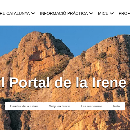
RE CATALUNYA
INFORMACIÓ PRÀCTICA
MICE
PROF
l Portal de la Irene
Gaudeix de la natura
Viatja en família
Fes senderisme
Tasta