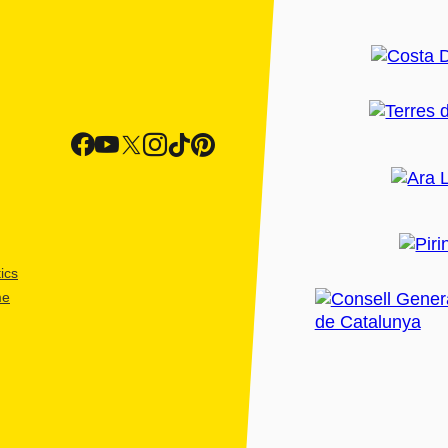
ics
me