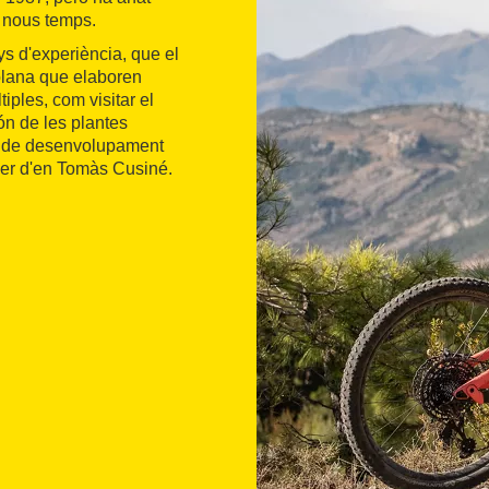
s nous temps.
s d'experiència, que el
solana que elaboren
iples, com visitar el
ón de les plantes
el de desenvolupament
eller d'en Tomàs Cusiné.