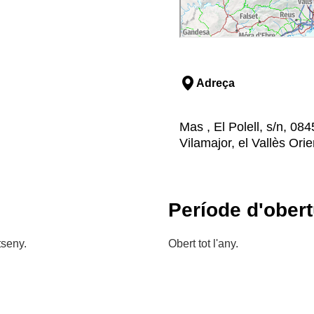
Adreça
Mas , El Polell, s/n, 08
Vilamajor, el Vallès Ori
Període d'obert
tseny.
Obert tot l'any.