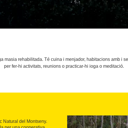
iga masia rehabilitada. Té cuina i menjador, habitacions amb i 
per fer-hi activitats, reunions o practicar-hi ioga o meditació.
rc Natural del Montseny.
da per una cooperativa