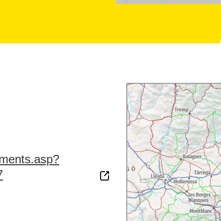
jaments.asp?
7