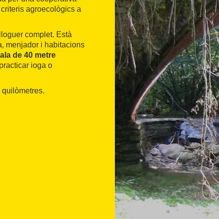
 criteris agroecològics a
lloguer complet. Està
a, menjador i habitacions
ala de 40 metre
 practicar ioga o
t quilòmetres.