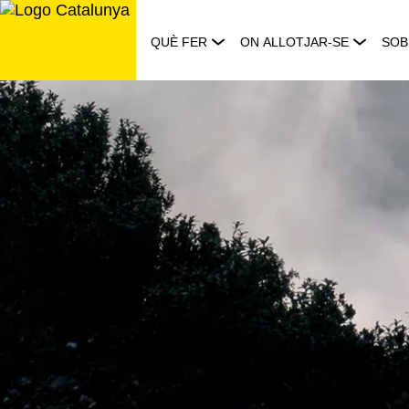
Saltar
al
QUÈ FER
ON ALLOTJAR-SE
SOB
contingut