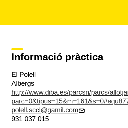
Informació pràctica
El Polell
Albergs
http://www.diba.es/parcsn/parcs/allot
parc=0&tipus=15&m=161&s=0#equ87
polell.sccl@gamil.com
931 037 015