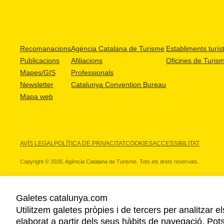
Recomanacions
Agència Catalana de Turisme
Establiments turíst
Publicacions
Afiliacions
Oficines de Turis
Mapes/GIS
Professionals
Newsletter
Catalunya Convention Bureau
Mapa web
AVÍS LEGAL
POLÍTICA DE PRIVACITAT
COOKIES
ACCESSIBILITAT
Copyright © 2026. Agència Catalana de Turisme. Tots els drets reservats.
Galetes catalunya.com
Utilitzem galetes pròpies i de tercers per analitzar e
ELS NOSTRES PARTNERS
elaborat a partir dels seus hàbits de navegació. Pot