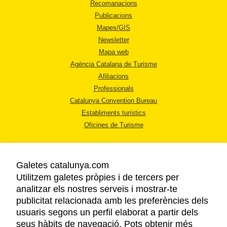
Recomanacions
Publicacions
Mapes/GIS
Newsletter
Mapa web
Agència Catalana de Turisme
Afiliacions
Professionals
Catalunya Convention Bureau
Establiments turístics
Oficines de Turisme
Galetes catalunya.com
Utilitzem galetes pròpies i de tercers per
analitzar els nostres serveis i mostrar-te
AVÍS LEGAL
publicitat relacionada amb les preferències dels
POLÍTICA DE PRIVACITAT
usuaris segons un perfil elaborat a partir dels
COOKIES
seus hàbits de navegació. Pots obtenir més