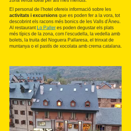
zona verda ideal per als més menuts.
El personal de l'hotel ofereix informació sobre les
activitats i excursions
que es poden fer a la vora, tot
descobrint els racons més bonics de les Valls d'Àneu.
Al restaurant
Lo Paller
es poden degustar els plats
més típics de la zona, com l'escudella, la vedella amb
bolets, la truita del Noguera Pallaresa, el trinxat de
muntanya o el pastís de xocolata amb crema catalana.