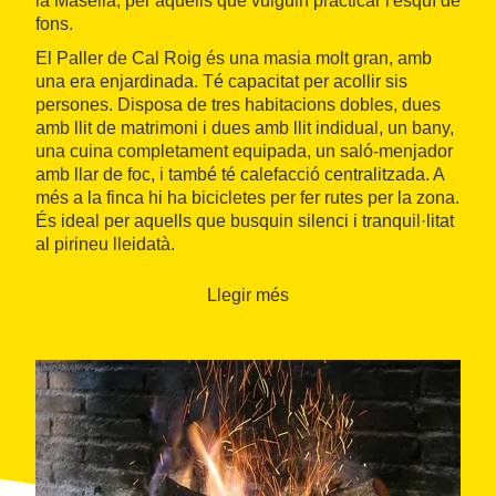
la Masella, per aquells que vulguin practicar l'esquí de
fons.
El Paller de Cal Roig és una masia molt gran, amb
una era enjardinada. Té capacitat per acollir sis
persones. Disposa de tres habitacions dobles, dues
amb llit de matrimoni i dues amb llit indidual, un bany,
una cuina completament equipada, un saló-menjador
amb llar de foc, i també té calefacció centralitzada. A
més a la finca hi ha bicicletes per fer rutes per la zona.
És ideal per aquells que busquin silenci i tranquil·litat
al pirineu lleidatà.
Llegir més