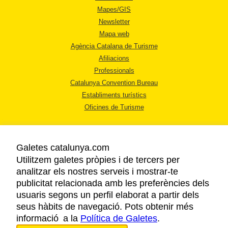
Mapes/GIS
Newsletter
Mapa web
Agència Catalana de Turisme
Afiliacions
Professionals
Catalunya Convention Bureau
Establiments turístics
Oficines de Turisme
Galetes catalunya.com
Utilitzem galetes pròpies i de tercers per
analitzar els nostres serveis i mostrar-te
AVÍS LEGAL
publicitat relacionada amb les preferències dels
POLÍTICA DE PRIVACITAT
usuaris segons un perfil elaborat a partir dels
COOKIES
seus hàbits de navegació. Pots obtenir més
informació a la
Política de Galetes
ACCESSIBILITAT
.