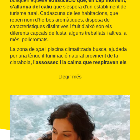
busquen aquella
sofisticació que, en cap moment,
s'allunya del caliu
que s'espera d'un establiment de
turisme rural. Cadascuna de les habitacions, que
reben nom d'herbes aromàtiques, disposa de
característiques distintives i fruit d'això són els
diferents capçals de fusta, alguns treballats i altres, a
més, policromats.
La zona de
spa
i piscina climatitzada busca, ajudada
per una tènue il·luminació natural provinent de la
claraboia,
l'assossec i la calma que respiraven els
antics banys àrabs
. S'ha reemplaçat la pedra
tradicional en aquests espais per l'elegant pissarra al
Llegir més
terra i parets, mentre que el sostre està recobert de
càlides làmines de fusta. És en aquest mateix espai
on s'ofereixen els serveis de
reiki
i quiromassatge.