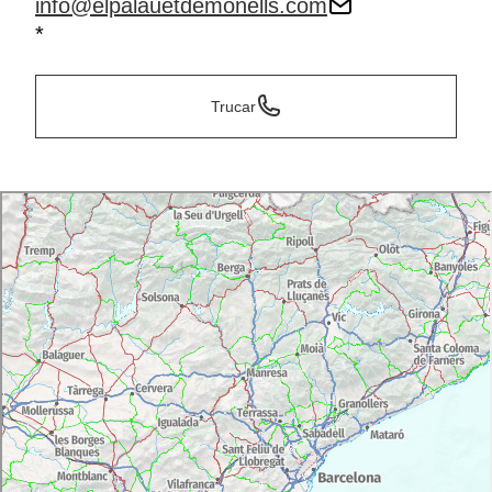
info@elpalauetdemonells.com
*
Trucar