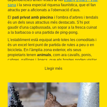
sana
i la seva especial riquesa faunística, que el fan
atractiu per a aficionats a l'obervació d'aus.
El
pati privat amb piscina
i l'ombra d'arbres i tendals
és un dels seus atractius més destacats. S'hi pot
gaudir d'una capbussada, un sopar a la fresca cuinat
a la barbacoa o una partida de ping-pong.
L'establiment està equipat amb totes les comoditats i
és un excel·lent punt de partida de rutes a peu o en
bicicleta. En l'àmplia zona exterior, els seus
propietaris tenen
animals
, com ara cavalls, ponis,
cabres, gallines i ànecs, que els hostes poden visitar.
Llegir més