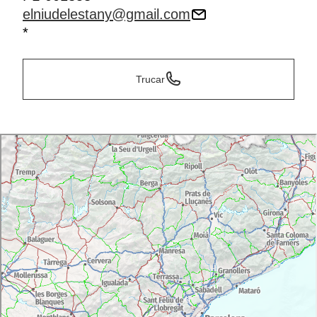
elniudelestany@gmail.com
*
Trucar