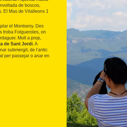
envoltada de boscos,
s. El Mas de Vilalleons 1
mplar el Montseny. Des
es troba Folgueroles, on
rdaguer. Molt a prop,
ta de Sant Jordi
. A
ar submergit, de l'antic
l per passejar o anar en