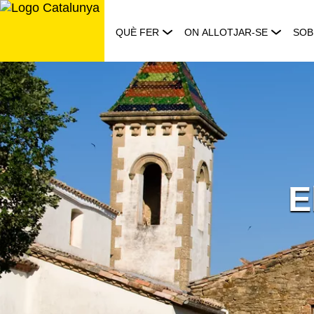
Saltar
al
QUÈ FER
ON ALLOTJAR-SE
SOB
contingut
E