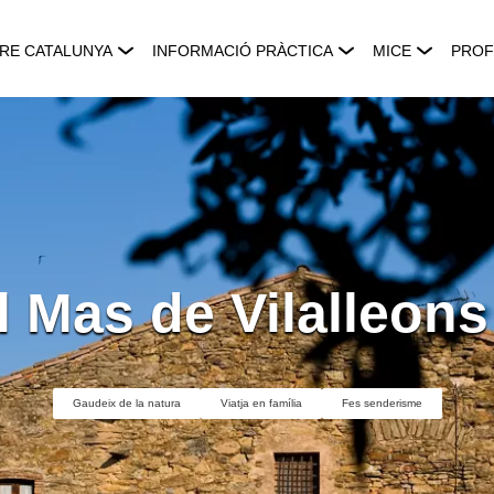
RE CATALUNYA
INFORMACIÓ PRÀCTICA
MICE
PROF
l Mas de Vilalleons
Gaudeix de la natura
Viatja en família
Fes senderisme