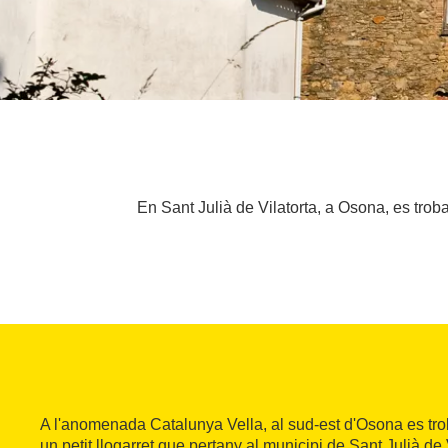
En Sant Julià de Vilatorta, a Osona, es tro
A l'anomenada Catalunya Vella, al sud-est d'Osona es tro
un petit llogarret que pertany al municipi de Sant Julià de