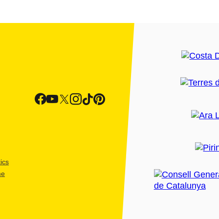
ics
me