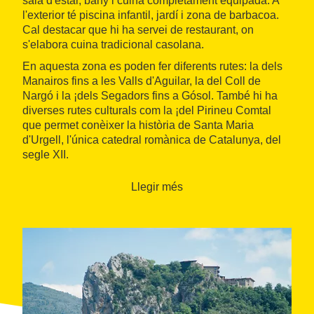
sala d'estar, bany i cuina completament equipada. A
l'exterior té piscina infantil, jardí i zona de barbacoa.
Cal destacar que hi ha servei de restaurant, on
s'elabora cuina tradicional casolana.
En aquesta zona es poden fer diferents rutes: la dels
Manairos fins a les Valls d'Aguilar, la del Coll de
Nargó i la ¡dels Segadors fins a Gósol. També hi ha
diverses rutes culturals com la ¡del Pirineu Comtal
que permet conèixer la història de Santa Maria
d'Urgell, l'única catedral romànica de Catalunya, del
segle XII.
Llegir més