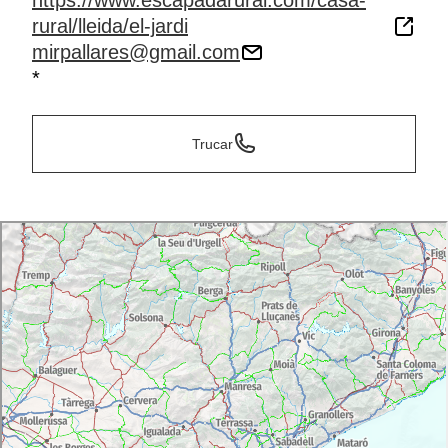
https://www.escapadarural.com/casa-
rural/lleida/el-jardi
mirpallares@gmail.com
*
Trucar