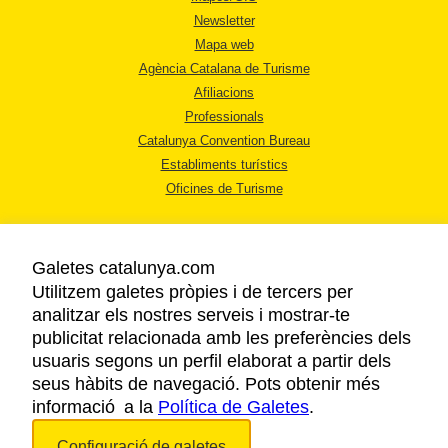
Newsletter
Mapa web
Agència Catalana de Turisme
Afiliacions
Professionals
Catalunya Convention Bureau
Establiments turístics
Oficines de Turisme
Galetes catalunya.com
Utilitzem galetes pròpies i de tercers per
analitzar els nostres serveis i mostrar-te
AVÍS LEGAL
publicitat relacionada amb les preferències dels
POLÍTICA DE PRIVACITAT
usuaris segons un perfil elaborat a partir dels
COOKIES
seus hàbits de navegació. Pots obtenir més
informació a la
Política de Galetes
ACCESSIBILITAT
.
Configuració de galetes