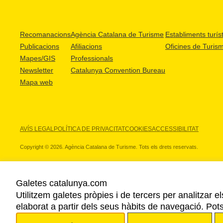
Recomanacions
Agència Catalana de Turisme
Establiments turíst
Publicacions
Afiliacions
Oficines de Turis
Mapes/GIS
Professionals
Newsletter
Catalunya Convention Bureau
Mapa web
AVÍS LEGAL
POLÍTICA DE PRIVACITAT
COOKIES
ACCESSIBILITAT
Copyright © 2026. Agència Catalana de Turisme. Tots els drets reservats.
Galetes catalunya.com
Utilitzem galetes pròpies i de tercers per analitzar e
ELS NOSTRES PARTNERS
elaborat a partir dels seus hàbits de navegació. Pot