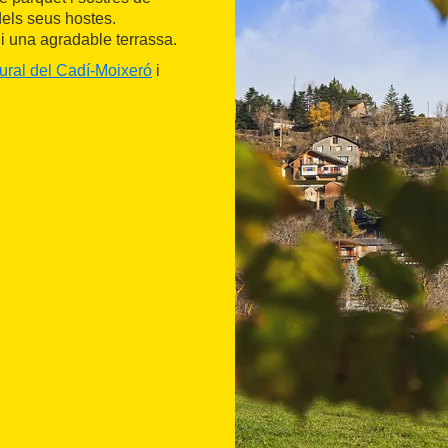
dels seus hostes.
i una agradable terrassa.
ural del Cadí-Moixeró
i