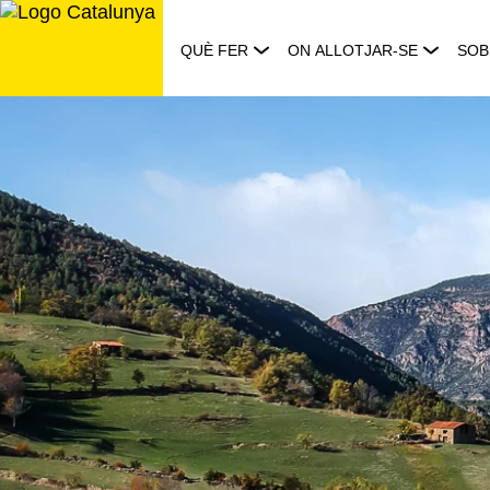
Saltar
al
QUÈ FER
ON ALLOTJAR-SE
SOB
contingut