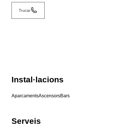
Trucar
Instal·lacions
Aparcaments
Ascensors
Bars
Serveis