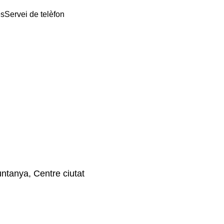
es
Servei de telèfon
untanya, Centre ciutat