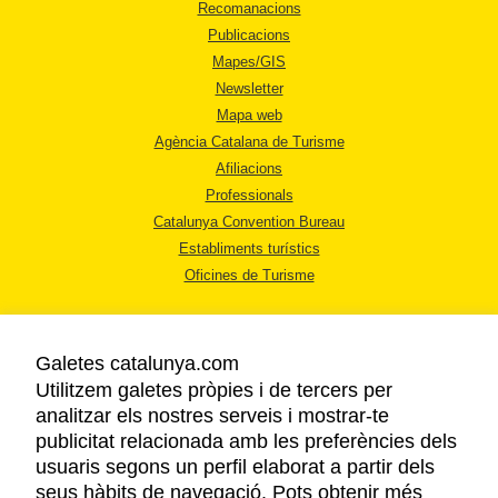
Recomanacions
Publicacions
Mapes/GIS
Newsletter
Mapa web
Agència Catalana de Turisme
Afiliacions
Professionals
Catalunya Convention Bureau
Establiments turístics
Oficines de Turisme
Galetes catalunya.com
Utilitzem galetes pròpies i de tercers per
analitzar els nostres serveis i mostrar-te
AVÍS LEGAL
publicitat relacionada amb les preferències dels
POLÍTICA DE PRIVACITAT
usuaris segons un perfil elaborat a partir dels
COOKIES
seus hàbits de navegació. Pots obtenir més