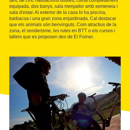
tant, de cinc habitacions dobles, cuina completament
equipada, dos banys, sala menjador amb xemeneia i
sala d'estar. Al exterior de la casa hi ha piscina,
barbacoa i una gran zona enjardinada. Cal destacar
que els animals són benvinguts. Com atractius de la
zona, el senderisme, les rutes en BTT o els cursos i
tallers que es proposen des de El Forner.