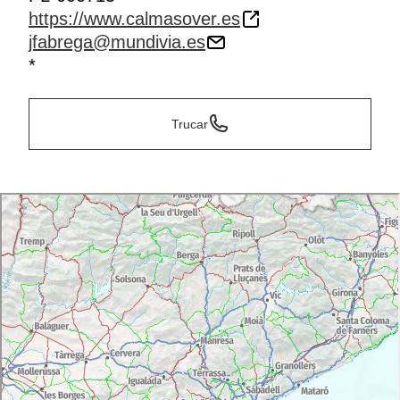
https://www.calmasover.es
jfabrega@mundivia.es
*
Trucar