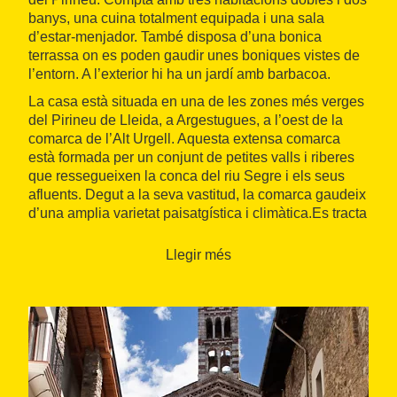
banys, una cuina totalment equipada i una sala
d’estar-menjador. També disposa d’una bonica
terrassa on es poden gaudir unes boniques vistes de
l’entorn. A l’exterior hi ha un jardí amb barbacoa.
La casa està situada en una de les zones més verges
del Pirineu de Lleida, a Argestugues, a l’oest de la
comarca de l’Alt Urgell. Aquesta extensa comarca
està formada per un conjunt de petites valls i riberes
que ressegueixen la conca del riu Segre i els seus
afluents. Degut a la seva vastitud, la comarca gaudeix
d’una amplia varietat paisatgística i climàtica.Es tracta
d’un indret idoni per realitzar tota mena d’esports de
muntanya i d’aventura, com ara el barranquisme, les
Llegir més
rutes en BTT o l’esquí.