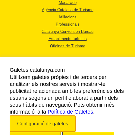
Mapa web
Agència Catalana de Turisme
Afiliacions
Professionals
Catalunya Convention Bureau
Establiments turístics
Oficines de Turisme
Galetes catalunya.com
Utilitzem galetes pròpies i de tercers per
analitzar els nostres serveis i mostrar-te
AVÍS LEGAL
publicitat relacionada amb les preferències dels
POLÍTICA DE PRIVACITAT
usuaris segons un perfil elaborat a partir dels
COOKIES
seus hàbits de navegació. Pots obtenir més
informació a la
Política de Galetes
ACCESSIBILITAT
.
Configuració de galetes
Copyright © 2026. Agència Catalana de Turisme. Tots els drets reservats.