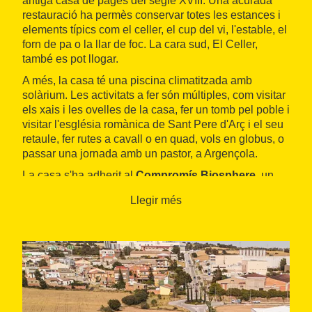
antiga casa de pagès del segle XVIII. Una acurada
restauració ha permès conservar totes les estances i
elements típics com el celler, el cup del vi, l'estable, el
forn de pa o la llar de foc. La cara sud, El Celler,
també es pot llogar.
A més, la casa té una piscina climatitzada amb
solàrium. Les activitats a fer són múltiples, com visitar
els xais i les ovelles de la casa, fer un tomb pel poble i
visitar l'església romànica de Sant Pere d'Arç i el seu
retaule, fer rutes a cavall o en quad, vols en globus, o
passar una jornada amb un pastor, a Argençola.
La casa s'ha adherit al
Compromís Biosphere
, un
distintiu que vol garantitzar la qualitat i sostenibilitat
Llegir més
dels serveis turístics.