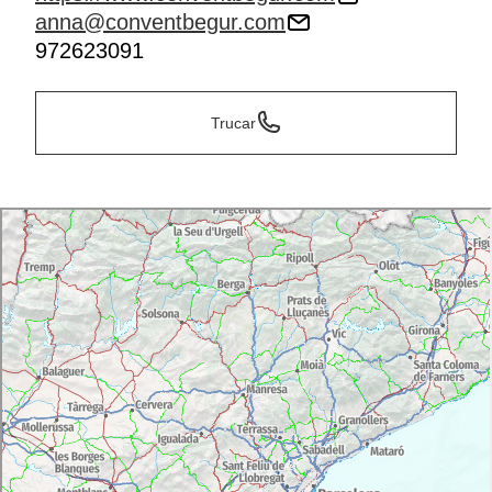
anna@conventbegur.com
972623091
Trucar