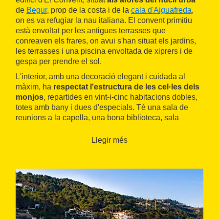
de
Begur
, prop de la costa i de la
cala d'Aiguafreda
,
on es va refugiar la nau italiana. El convent primitiu
està envoltat per les antigues terrasses que
conreaven els frares, on avui s'han situat els jardins,
les terrasses i una piscina envoltada de xiprers i de
gespa per prendre el sol.
L'interior, amb una decoració elegant i cuidada al
màxim, ha
respectat l'estructura de les cel·les dels
monjos
, repartides en vint-i-cinc habitacions dobles,
totes amb bany i dues d'especials. Té una sala de
reunions a la capella, una bona biblioteca, sala
d'estar, menjador i accés a Internet.
Llegir més
A més a més, disposa d'un bon equipament pensat
per al relaxament, que inclou sauna, gimnàs i servei
de massatges. L'hotel compta amb un
restaurant
obert al públic, on es poden degustar els plats
tradicionals de la cuina mediterrània, amb algunes
referències a la cuina d'autor.