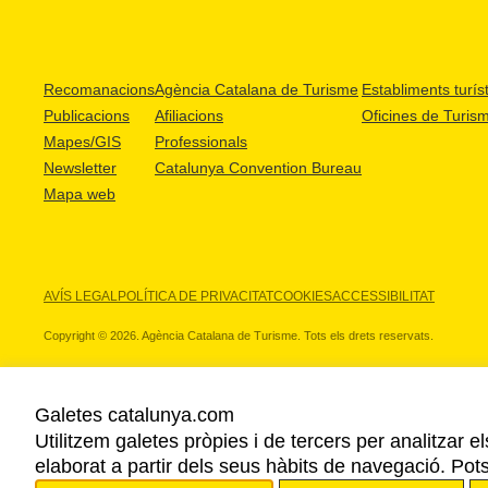
Recomanacions
Agència Catalana de Turisme
Establiments turíst
Publicacions
Afiliacions
Oficines de Turis
Mapes/GIS
Professionals
Newsletter
Catalunya Convention Bureau
Mapa web
AVÍS LEGAL
POLÍTICA DE PRIVACITAT
COOKIES
ACCESSIBILITAT
Copyright © 2026. Agència Catalana de Turisme. Tots els drets reservats.
Galetes catalunya.com
Utilitzem galetes pròpies i de tercers per analitzar e
ELS NOSTRES PARTNERS
elaborat a partir dels seus hàbits de navegació. Pot