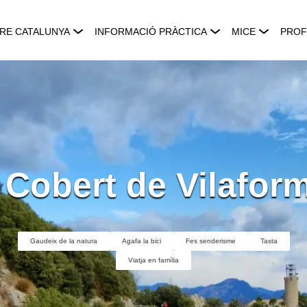
RE CATALUNYA
INFORMACIÓ PRÀCTICA
MICE
PROF
 Cobert de Vilafor
Gaudeix de la natura
Agafa la bici
Fes senderisme
Tasta
Viatja en família