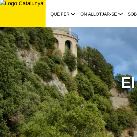
Saltar
al
QUÈ FER
ON ALLOTJAR-SE
SOB
contingut
El