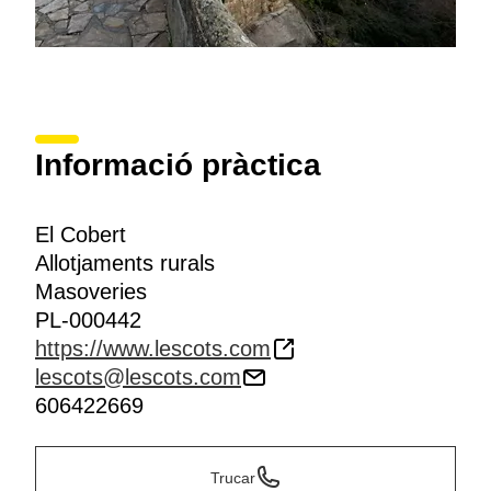
Informació pràctica
El Cobert
Allotjaments rurals
Masoveries
PL-000442
https://www.lescots.com
lescots@lescots.com
606422669
Trucar