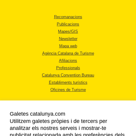
Recomanacions
Publicacions
Mapes/GIS
Newsletter
Mapa web
Agència Catalana de Turisme
Afiliacions
Professionals
Catalunya Convention Bureau
Establiments turístics
Oficines de Turisme
Galetes catalunya.com
Utilitzem galetes pròpies i de tercers per
analitzar els nostres serveis i mostrar-te
AVÍS LEGAL
publicitat relacionada amb les preferències dels