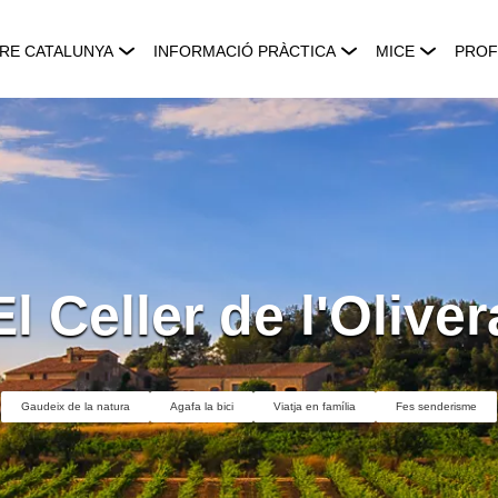
RE CATALUNYA
INFORMACIÓ PRÀCTICA
MICE
PROF
El Celler de l'Oliver
Gaudeix de la natura
Agafa la bici
Viatja en família
Fes senderisme