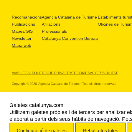
Recomanacions
Agència Catalana de Turisme
Establiments turíst
Publicacions
Afiliacions
Oficines de Turis
Mapes/GIS
Professionals
Newsletter
Catalunya Convention Bureau
Mapa web
AVÍS LEGAL
POLÍTICA DE PRIVACITAT
COOKIES
ACCESSIBILITAT
Copyright © 2026. Agència Catalana de Turisme. Tots els drets reservats.
Galetes catalunya.com
Utilitzem galetes pròpies i de tercers per analitzar e
ELS NOSTRES PARTNERS
elaborat a partir dels seus hàbits de navegació. Pot
Configuració de galetes
Rebutja-les totes