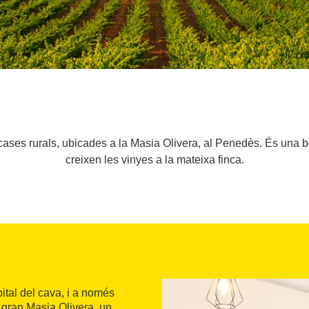
c cases rurals, ubicades a la Masia Olivera, al Penedès. És una 
creixen les vinyes a la mateixa finca.
ital del cava, i a només
 gran Masia Olivera, un