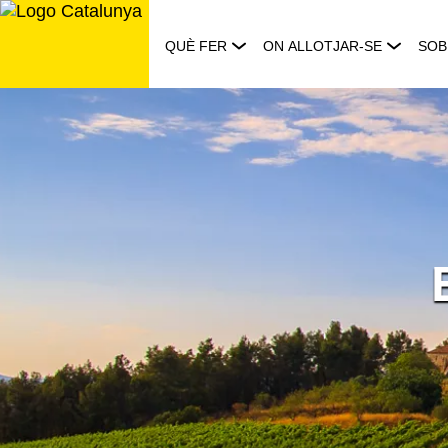
Saltar
al
QUÈ FER
ON ALLOTJAR-SE
SOB
contingut