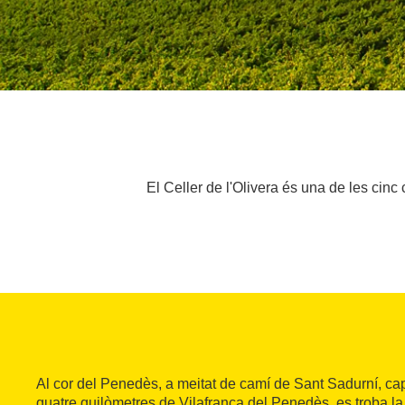
El Celler de l'Olivera és una de les cin
Al cor del Penedès, a meitat de camí de Sant Sadurní, cap
quatre quilòmetres de Vilafranca del Penedès, es troba la