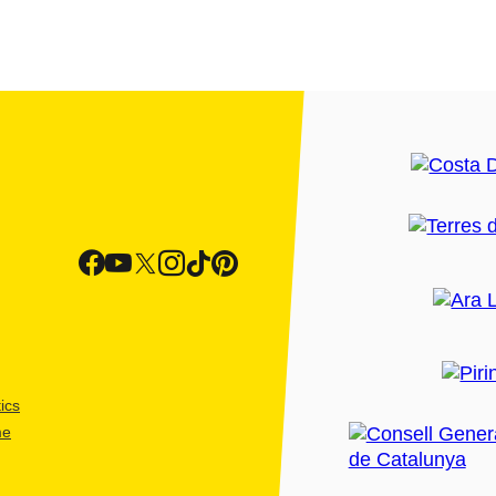
ics
me