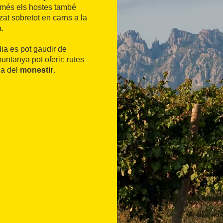
a més els hostes també
tzat sobretot en carns a la
a.
dia es pot gaudir de
muntanya pot oferir: rutes
ia del
monestir
.