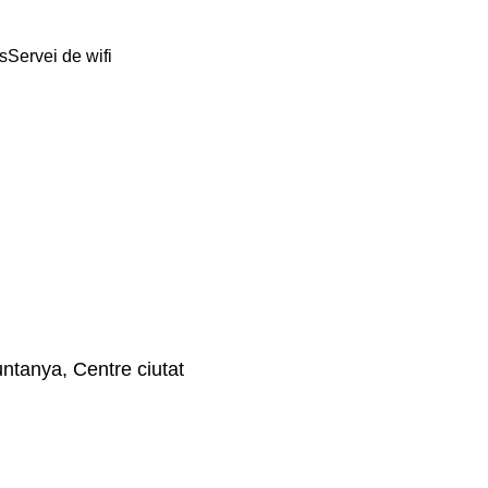
s
Servei de wifi
untanya, Centre ciutat