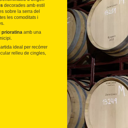
es
decorades amb estil
s sobre la serra del
tes les comoditats i
es.
 prioratina
amb una
icipi.
artida ideal per recórrer
cular relleu de cingles,