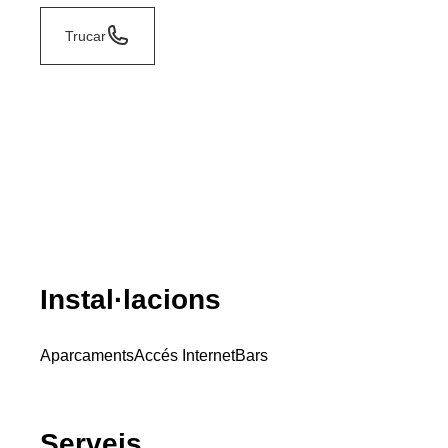
Trucar
Instal·lacions
Aparcaments
Accés Internet
Bars
Serveis