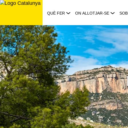
Saltar
al
QUÈ FER
ON ALLOTJAR-SE
SOB
contingut