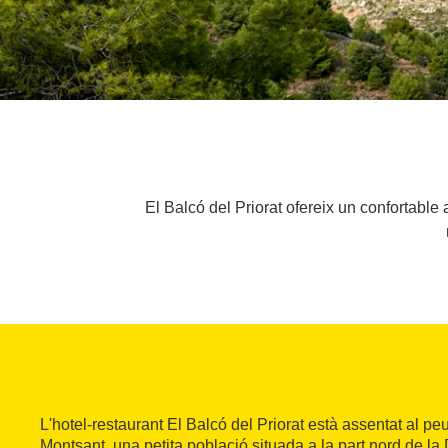
El Balcó del Priorat ofereix un confortabl
L'hotel-restaurant El Balcó del Priorat està assentat al pe
Montsant, una petita població situada a la part nord de l