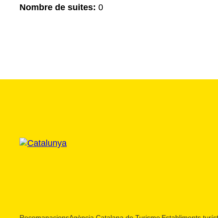
Nombre de suites:
0
Recomanacions
Agència Catalana de Turisme
Establiments turíst