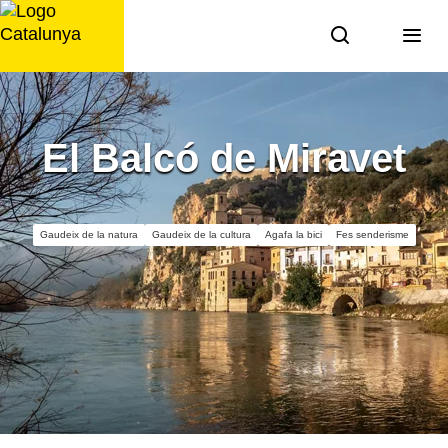
Saltar
al
contingut
El Balcó de Miravet
Gaudeix de la natura
Gaudeix de la cultura
Agafa la bici
Fes senderisme