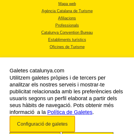
Mapa web
Agència Catalana de Turisme
Afiliacions
Professionals
Catalunya Convention Bureau
Establiments turístics
Oficines de Turisme
Galetes catalunya.com
Utilitzem galetes pròpies i de tercers per
analitzar els nostres serveis i mostrar-te
AVÍS LEGAL
publicitat relacionada amb les preferències dels
POLÍTICA DE PRIVACITAT
usuaris segons un perfil elaborat a partir dels
COOKIES
seus hàbits de navegació. Pots obtenir més
informació a la
Política de Galetes
ACCESSIBILITAT
.
Configuració de galetes
Copyright © 2026. Agència Catalana de Turisme. Tots els drets reservats.