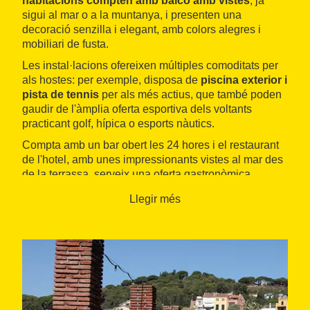
habitacions compten amb balcó amb vistes
, ja
sigui al mar o a la muntanya, i presenten una
decoració senzilla i elegant, amb colors alegres i
mobiliari de fusta.
Les instal·lacions ofereixen múltiples comoditats per
als hostes: per exemple, disposa de
piscina exterior i
pista de tennis
per als més actius, que també poden
gaudir de l'àmplia oferta esportiva dels voltants
practicant golf, hípica o esports nàutics.
Compta amb un bar obert les 24 hores i el restaurant
de l'hotel, amb unes impressionants vistes al mar des
de la terrassa, serveix una oferta gastronòmica
variada de cuina catalana i internacional.
Llegir més