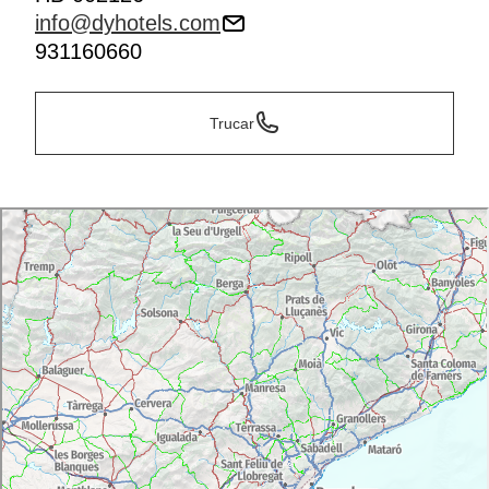
info@dyhotels.com
931160660
Trucar