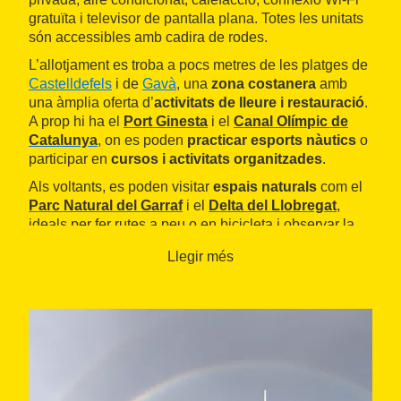
gratuïta i televisor de pantalla plana. Totes les unitats
són accessibles amb cadira de rodes.
L’allotjament es troba a pocs metres de les platges de
Castelldefels
i de
Gavà
, una
zona costanera
amb
una àmplia oferta d’
activitats de lleure i restauració
.
A prop hi ha el
Port Ginesta
i el
Canal Olímpic de
Catalunya
, on es poden
practicar esports nàutics
o
participar en
cursos i activitats organitzades
.
Als voltants, es poden visitar
espais naturals
com el
Parc Natural del Garraf
i el
Delta del Llobregat
,
ideals per fer rutes a peu o en bicicleta i observar la
biodiversitat del territori. També és un punt de partida
Llegir més
convenient per conèixer altres municipis de la zona,
com
Sitges
,
Gavà
o
Viladecans
.