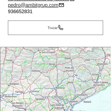
pedro@ambitgrup.com
936652831
Trucar