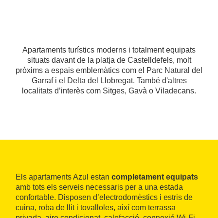
Apartaments turístics moderns i totalment equipats
situats davant de la platja de Castelldefels, molt
pròxims a espais emblemàtics com el Parc Natural del
Garraf i el Delta del Llobregat. També d'altres
localitats d’interès com Sitges, Gavà o Viladecans.
Els apartaments Azul estan
completament equipats
amb tots els serveis necessaris per a una estada
confortable. Disposen d’electrodomèstics i estris de
cuina, roba de llit i tovalloles, així com terrassa
privada, aire condicionat, calefacció, connexió Wi-Fi