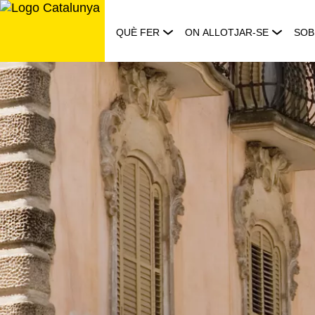
Saltar
al
QUÈ FER
ON ALLOTJAR-SE
SOB
contingut