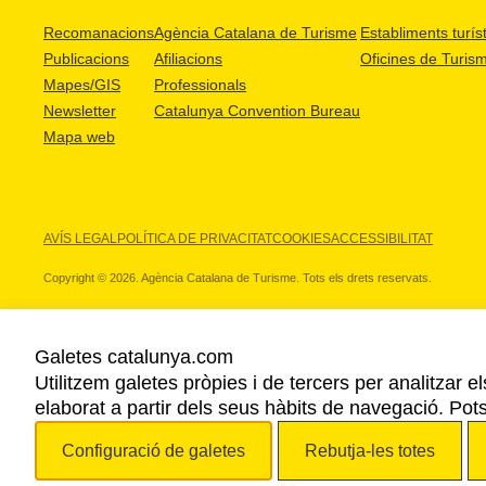
Recomanacions
Agència Catalana de Turisme
Establiments turíst
Publicacions
Afiliacions
Oficines de Turis
Mapes/GIS
Professionals
Newsletter
Catalunya Convention Bureau
Mapa web
AVÍS LEGAL
POLÍTICA DE PRIVACITAT
COOKIES
ACCESSIBILITAT
Copyright © 2026. Agència Catalana de Turisme. Tots els drets reservats.
Galetes catalunya.com
Utilitzem galetes pròpies i de tercers per analitzar e
ELS NOSTRES PARTNERS
elaborat a partir dels seus hàbits de navegació. Pot
Configuració de galetes
Rebutja-les totes