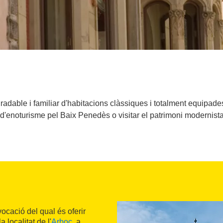
radable i familiar d'habitacions clàssiques i totalment equipades
e i d'enoturisme pel Baix Penedès o visitar el patrimoni modernista
vocació del qual és oferir
 localitat de l'
Arboç
, a