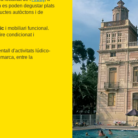
n es poden degustar plats
ductes autòctons i de
ic
i mobiliari funcional.
e condicionat i
all d'activitats lúdico-
omarca, entre la