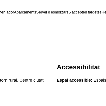
menjador
Aparcaments
Servei d'esmorzars
S'accepten targetes
Re
Accessibilitat
orn rural, Centre ciutat
Espai accessible:
Espais