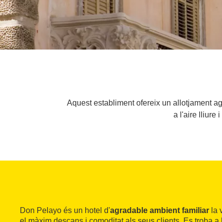
Aquest establiment ofereix un allotjament ag
a l'aire lliur
Don Pelayo és un hotel d'
agradable ambient familiar
la 
el màxim descans i comoditat als seus clients. Es troba a la