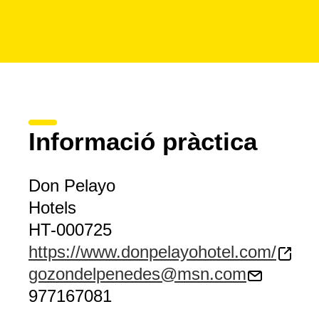
Informació pràctica
Don Pelayo
Hotels
HT-000725
https://www.donpelayohotel.com/
gozondelpenedes@msn.com
977167081