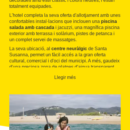
decorades amb estil clàssic i colors neutres, i estan
totalment equipades.
L'hotel completa la seva oferta d'allotjament amb unes
confortables instal·lacions que inclouen una
piscina
salada amb cascada
i jacuzzi, una magnífica piscina
exterior amb terrassa i solàrium, pistes de petanca i
un complet servei de massatges.
La seva ubicació, al
centre neuràlgic
de Santa
Susanna, permet un fàcil accés a la gran oferta
cultural, comercial i d'oci del municipi. A més, gaudeix
d'una preciosa zona de platges d'aigua transparent.
Llegir més