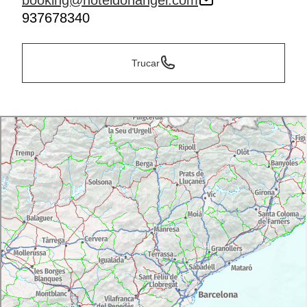
booking@hoteldonangel.com
937678340
Trucar