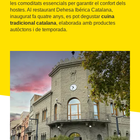
les comoditats essencials per garantir el confort dels
hostes. Al restaurant Dehesa Ibérica Catalana,
inaugurat fa quatre anys, es pot degustar
cuina
tradicional catalana
, elaborada amb productes
autòctons i de temporada.