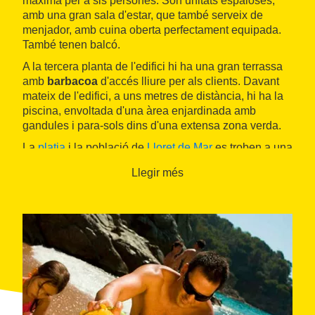
màxima per a sis persones. Són unitats espaioses,
amb una gran sala d'estar, que també serveix de
menjador, amb cuina oberta perfectament equipada.
També tenen balcó.
A la tercera planta de l'edifici hi ha una gran terrassa
amb
barbacoa
d'accés lliure per als clients. Davant
mateix de l'edifici, a uns metres de distància, hi ha la
piscina, envoltada d'una àrea enjardinada amb
gandules i para-sols dins d'una extensa zona verda.
La
platja
i la població de
Lloret de Mar
es troben a una
passejada de poc més de deu minuts, amb una gran
Llegir més
oferta comercial, de serveis, restauració i oci. La
carretera que passa davant de l'establiment condueix
en poca estona a la
platja de Canyelles
i a
Tossa de
Mar
.