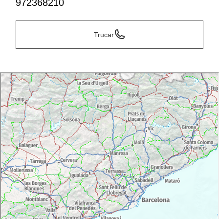
972368210
Trucar