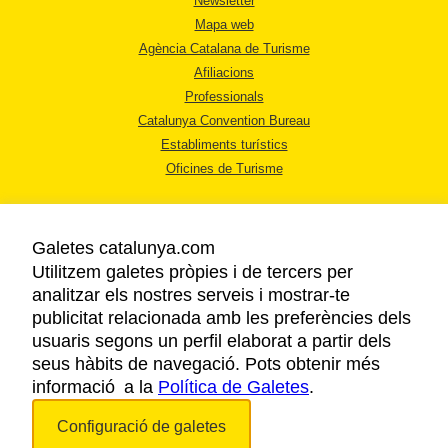
Newsletter
Mapa web
Agència Catalana de Turisme
Afiliacions
Professionals
Catalunya Convention Bureau
Establiments turístics
Oficines de Turisme
Galetes catalunya.com
Utilitzem galetes pròpies i de tercers per
analitzar els nostres serveis i mostrar-te
AVÍS LEGAL
publicitat relacionada amb les preferències dels
POLÍTICA DE PRIVACITAT
usuaris segons un perfil elaborat a partir dels
COOKIES
seus hàbits de navegació. Pots obtenir més
informació a la
Política de Galetes
ACCESSIBILITAT
.
Configuració de galetes