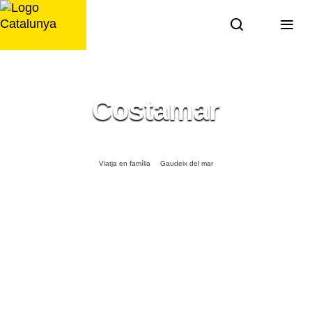
Saltar
al
contingut
Costamar
Viatja en família
Gaudeix del mar