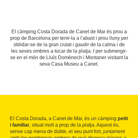
El càmping Costa Dorada de Canet de Mar és prou a
prop de Barcelona per tenir-la a l'abast i prou lluny per
oblidar-se de la gran ciutat i gaudir de la calma i de
les seves ombres a tocar de la platja. I per submergir-
se en el món de Lluís Domènech i Montaner visitant la
seva Casa Museu a Canet.
El Costa Dorada, a Canet de Mar, és un càmping
petit
i familiar
, situat molt a prop de la platja. Aquest és,
sense cap mena de dubte, el seu punt fort, juntament
amb les nombroses ombres de què disposa gràcies a