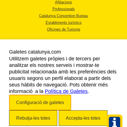
Afiliacions
Professionals
Catalunya Convention Bureau
Establiments turístics
Oficines de Turisme
Galetes catalunya.com
Utilitzem galetes pròpies i de tercers per
analitzar els nostres serveis i mostrar-te
AVÍS LEGAL
publicitat relacionada amb les preferències dels
POLÍTICA DE PRIVACITAT
usuaris segons un perfil elaborat a partir dels
COOKIES
seus hàbits de navegació. Pots obtenir més
informació a la
Política de Galetes
ACCESSIBILITAT
.
Configuració de galetes
Copyright © 2026. Agència Catalana de Turisme. Tots els drets reservats.
Rebutja-les totes
Accepta-les totes