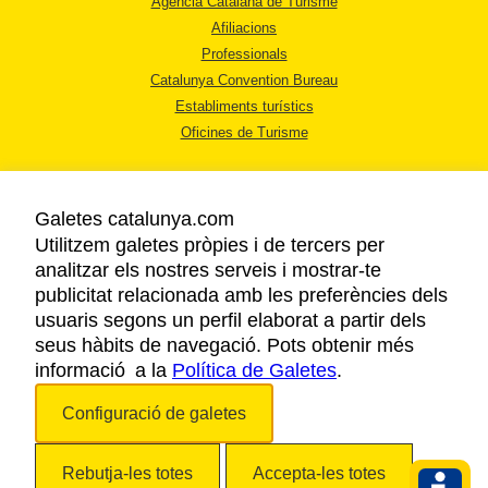
Agència Catalana de Turisme
Afiliacions
Professionals
Catalunya Convention Bureau
Establiments turístics
Oficines de Turisme
Galetes catalunya.com
Utilitzem galetes pròpies i de tercers per
analitzar els nostres serveis i mostrar-te
AVÍS LEGAL
publicitat relacionada amb les preferències dels
POLÍTICA DE PRIVACITAT
usuaris segons un perfil elaborat a partir dels
COOKIES
seus hàbits de navegació. Pots obtenir més
informació a la
Política de Galetes
ACCESSIBILITAT
.
Configuració de galetes
Copyright © 2026. Agència Catalana de Turisme. Tots els drets reservats.
Rebutja-les totes
Accepta-les totes