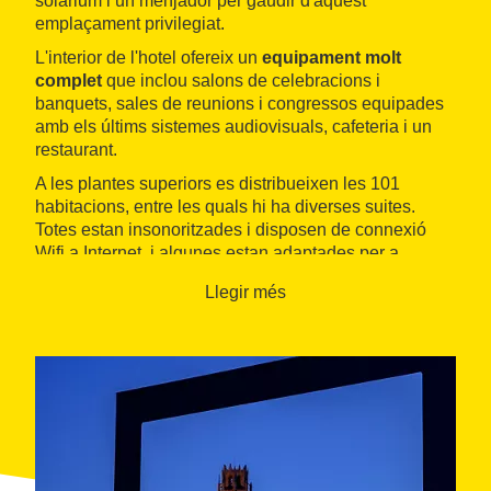
solàrium i un menjador per gaudir d'aquest
emplaçament privilegiat.
L'interior de l'hotel ofereix un
equipament molt
complet
que inclou salons de celebracions i
banquets, sales de reunions i congressos equipades
amb els últims sistemes audiovisuals, cafeteria i un
restaurant.
A les plantes superiors es distribueixen les 101
habitacions, entre les quals hi ha diverses suites.
Totes estan insonoritzades i disposen de connexió
Wifi a Internet, i algunes estan adaptades per a
persones amb diversitat funcional.
Llegir més
L'oferta de l'hotel es complementa amb uns variats
esmorzars de tipus bufet i amb el
restaurant El
Suace
, on es
combina la gastronomia lleidatana
amb les especialitats mediterrànies
. A la carta en
destaquen propostes com el carpaccio de bacallà, el
cruixent de conill farcit de bolets o la pera de Lleida a
la xocolata.