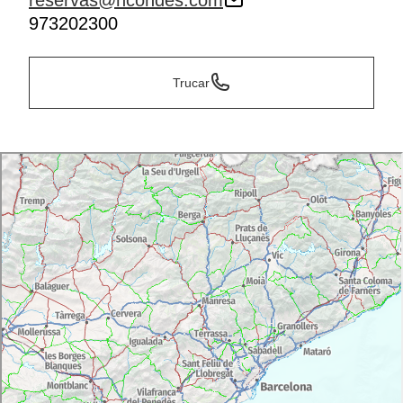
reservas@hcondes.com
973202300
Trucar