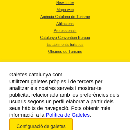
Newsletter
Mapa web
Agència Catalana de Turisme
Afiliacions
Professionals
Catalunya Convention Bureau
Establiments turístics
Oficines de Turisme
Galetes catalunya.com
Utilitzem galetes pròpies i de tercers per
analitzar els nostres serveis i mostrar-te
AVÍS LEGAL
publicitat relacionada amb les preferències dels
POLÍTICA DE PRIVACITAT
usuaris segons un perfil elaborat a partir dels
COOKIES
seus hàbits de navegació. Pots obtenir més
informació a la
Política de Galetes
ACCESSIBILITAT
.
Configuració de galetes