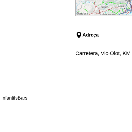
Adreça
Carretera, Vic-Olot, KM
infantils
Bars