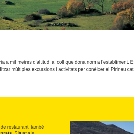
ia a mil metres d'altitud, al coll que dona nom a l'establiment. E
litzar múltiples excursions i activitats per conèixer el Pirineu cat
de restaurant, també
 prats
. Situat als