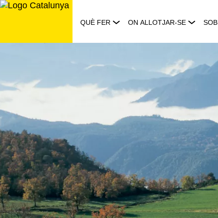
Saltar
al
QUÈ FER
ON ALLOTJAR-SE
SOB
contingut