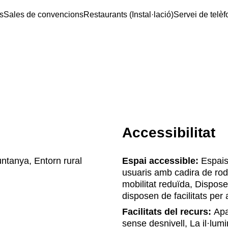
s
Sales de convencions
Restaurants (Instal·lació)
Servei de telèf
Accessibilitat
untanya, Entorn rural
Espai accessible:
Espais 
usuaris amb cadira de rod
mobilitat reduïda, Dispos
disposen de facilitats pe
Facilitats del recurs:
Apar
sense desnivell, La il·lumin