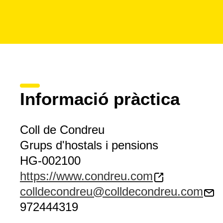
Informació pràctica
Coll de Condreu
Grups d'hostals i pensions
HG-002100
https://www.condreu.com
colldecondreu@colldecondreu.com
972444319