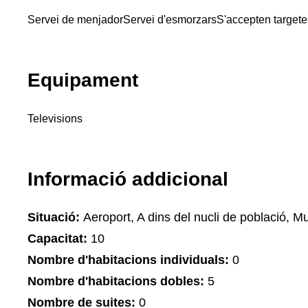
Servei de menjador
Servei d'esmorzars
S'accepten targete
Equipament
Televisions
Informació addicional
Situació:
Aeroport, A dins del nucli de població, M
Capacitat:
10
Nombre d'habitacions individuals:
0
Nombre d'habitacions dobles:
5
Nombre de suites:
0