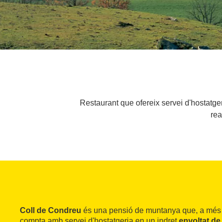
Restaurant que ofereix servei d'hostatger
rea
Coll de Condreu
és una pensió de muntanya que, a més 
compta amb servei d'hostatgeria en un indret
envoltat de