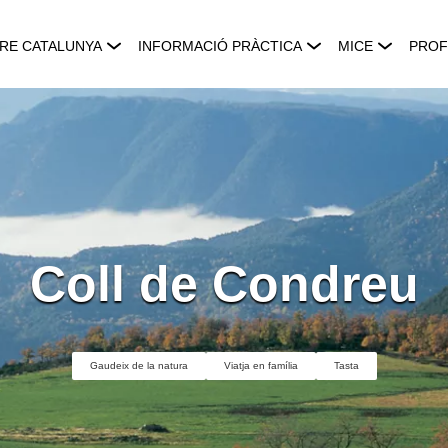
RE CATALUNYA
INFORMACIÓ PRÀCTICA
MICE
PROF
Coll de Condreu
Gaudeix de la natura
Viatja en família
Tasta