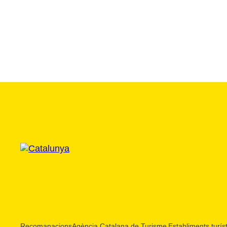
Recomanacions
Agència Catalana de Turisme
Establiments turíst