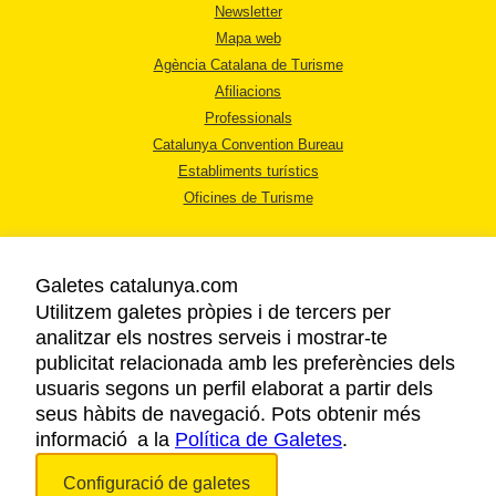
Newsletter
Mapa web
Agència Catalana de Turisme
Afiliacions
Professionals
Catalunya Convention Bureau
Establiments turístics
Oficines de Turisme
Galetes catalunya.com
Utilitzem galetes pròpies i de tercers per
analitzar els nostres serveis i mostrar-te
AVÍS LEGAL
publicitat relacionada amb les preferències dels
POLÍTICA DE PRIVACITAT
usuaris segons un perfil elaborat a partir dels
COOKIES
seus hàbits de navegació. Pots obtenir més
informació a la
Política de Galetes
ACCESSIBILITAT
.
Configuració de galetes