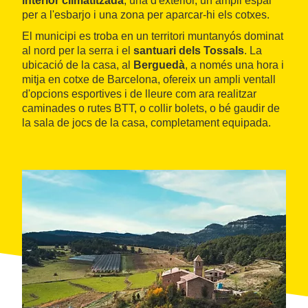
interior climatitzada
, una d'exterior, un ampli espai
per a l'esbarjo i una zona per aparcar-hi els cotxes.
El municipi es troba en un territori muntanyós dominat
al nord per la serra i el
santuari dels Tossals
. La
ubicació de la casa, al
Berguedà
, a només una hora i
mitja en cotxe de Barcelona, ofereix un ampli ventall
d'opcions esportives i de lleure com ara realitzar
caminades o rutes BTT, o collir bolets, o bé gaudir de
la sala de jocs de la casa, completament equipada.