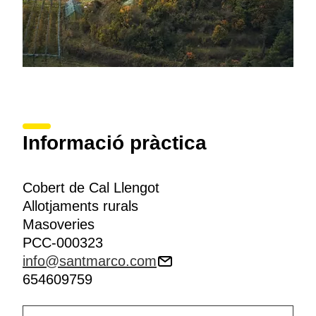
Informació pràctica
Cobert de Cal Llengot
Allotjaments rurals
Masoveries
PCC-000323
info@santmarco.com
654609759