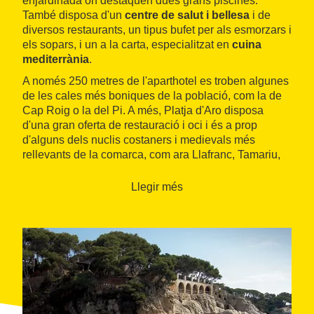
enjardinada on destaquen dues grans piscines.
També disposa d'un
centre de salut i bellesa
i de
diversos restaurants, un tipus bufet per als esmorzars i
els sopars, i un a la carta, especialitzat en
cuina
mediterrània
.
A només 250 metres de l'aparthotel es troben algunes
de les cales més boniques de la població, com la de
Cap Roig o la del Pi. A més, Platja d'Aro disposa
d'una gran oferta de restauració i oci i és a prop
d'alguns dels nuclis costaners i medievals més
rellevants de la comarca, com ara Llafranc, Tamariu,
Begur o Peratallada.
Llegir més