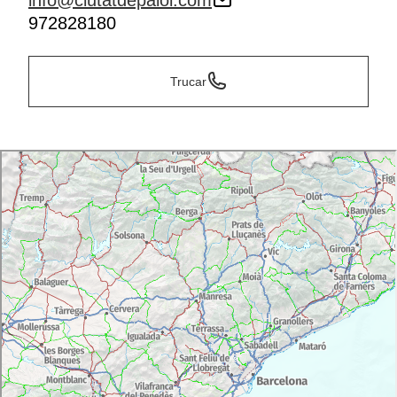
info@ciutatdepalol.com
972828180
Trucar