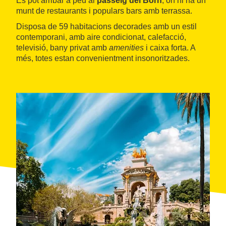
Es pot arribar a peu al
passeig del Born
, on hi ha un
munt de restaurants i populars bars amb terrassa.
Disposa de 59 habitacions decorades amb un estil
contemporani, amb aire condicionat, calefacció,
televisió, bany privat amb
amenities
i caixa forta. A
més, totes estan convenientment insonoritzades.