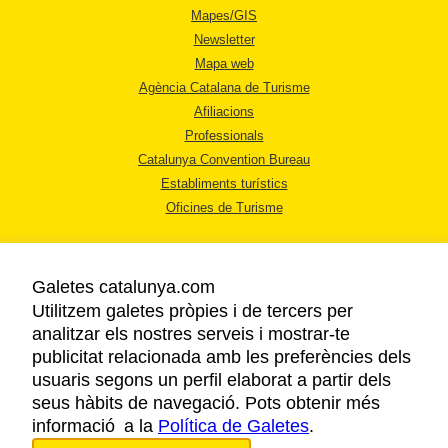
Mapes/GIS
Newsletter
Mapa web
Agència Catalana de Turisme
Afiliacions
Professionals
Catalunya Convention Bureau
Establiments turístics
Oficines de Turisme
Galetes catalunya.com
Utilitzem galetes pròpies i de tercers per
analitzar els nostres serveis i mostrar-te
AVÍS LEGAL
publicitat relacionada amb les preferències dels
POLÍTICA DE PRIVACITAT
usuaris segons un perfil elaborat a partir dels
COOKIES
seus hàbits de navegació. Pots obtenir més
informació a la
Política de Galetes
ACCESSIBILITAT
.