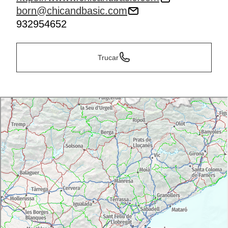
born@chicandbasic.com
932954652
Trucar