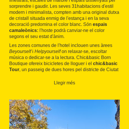
finestrals, escales de marbre i espais dissenyats per
sorprendre i gaudir. Les seves 31habitacions d'estil
modern i minimalista, compten amb una original dutxa
de cristall situada enmig de l'estança i en la seva
decoració predomina el color blanc. Són
espais
camaleònics:
l'hoste podrà canviar-ne el color
segons el seu estat d'ànim.
Les zones comunes de l'hotel inclouen unes àrees
Beyourself
i
Helpyourself
on relaxar-se, escoltar
música o dedicar-se a la lectura. Chic&basic Born
Boutique ofereix bicicletes de lloguer i el
chic&basic
Tour
, un passeig de dues hores pel districte de Ciutat
Vella en el qual els guies barregen la història de
l'entorn amb algunes curiositats, suggeriments
Llegir més
gastronòmics i nocturns.