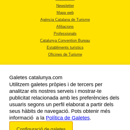
Newsletter
Mapa web
Agència Catalana de Turisme
Afiliacions
Professionals
Catalunya Convention Bureau
Establiments turístics
Oficines de Turisme
Galetes catalunya.com
Utilitzem galetes pròpies i de tercers per
analitzar els nostres serveis i mostrar-te
AVÍS LEGAL
publicitat relacionada amb les preferències dels
POLÍTICA DE PRIVACITAT
usuaris segons un perfil elaborat a partir dels
COOKIES
seus hàbits de navegació. Pots obtenir més
informació a la
Política de Galetes
ACCESSIBILITAT
.
Configuració de galetes