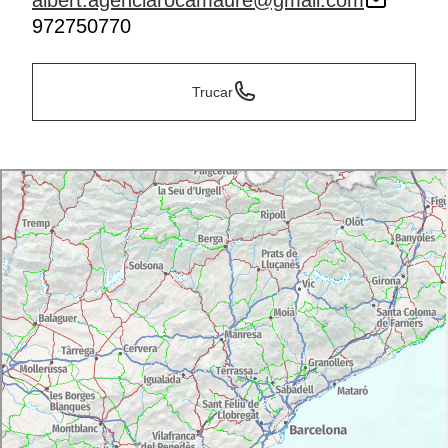
albert.agenciarocamaure@gmail.com
972750770
Trucar