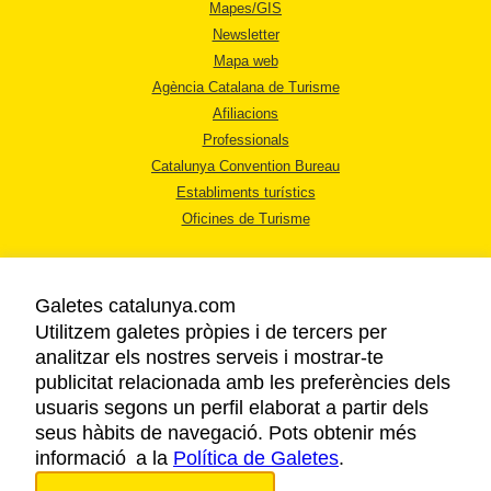
Mapes/GIS
Newsletter
Mapa web
Agència Catalana de Turisme
Afiliacions
Professionals
Catalunya Convention Bureau
Establiments turístics
Oficines de Turisme
Galetes catalunya.com
Utilitzem galetes pròpies i de tercers per
analitzar els nostres serveis i mostrar-te
AVÍS LEGAL
publicitat relacionada amb les preferències dels
POLÍTICA DE PRIVACITAT
usuaris segons un perfil elaborat a partir dels
COOKIES
seus hàbits de navegació. Pots obtenir més
informació a la
Política de Galetes
ACCESSIBILITAT
.