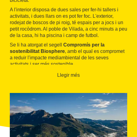
bicicleta.
A l'interior disposa de dues sales per fer-hi tallers i
activitats, i dues llars on es pot fer foc. L'exterior,
rodejat de boscos de pi roig, té espais per a jocs i un
petit rocòdrom. Al poble de Vilada, a cinc minuts a peu
de la casa, hi ha piscina i camp de futbol.
Se li ha atorgat el segell
Compromís per la
sostenibilitat Biosphere
, amb el qual es compromet
a reduir l'impacte mediambiental de les seves
activitats i ser més sostenible.
Llegir més