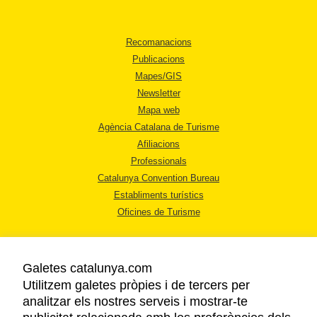
Recomanacions
Publicacions
Mapes/GIS
Newsletter
Mapa web
Agència Catalana de Turisme
Afiliacions
Professionals
Catalunya Convention Bureau
Establiments turístics
Oficines de Turisme
Galetes catalunya.com
Utilitzem galetes pròpies i de tercers per
analitzar els nostres serveis i mostrar-te
AVÍS LEGAL