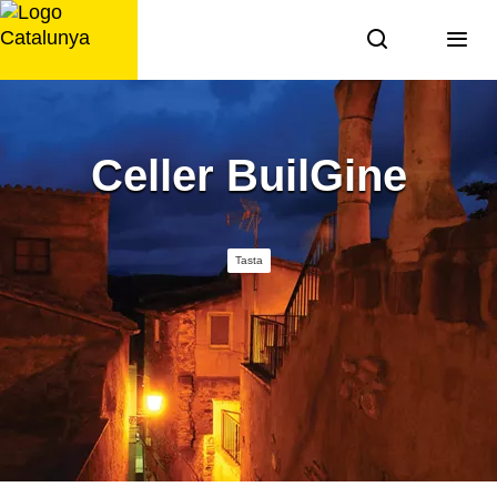
Saltar
al
contingut
Celler BuilGine
Tasta