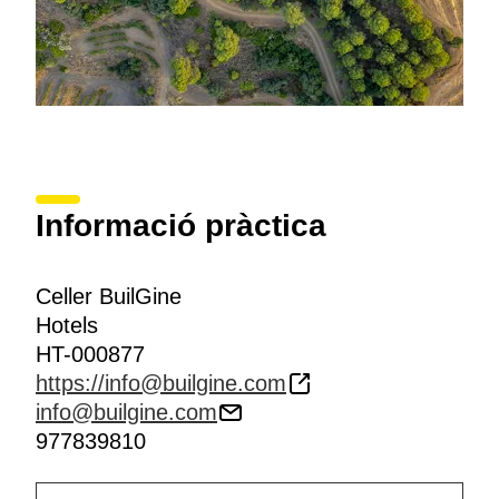
Informació pràctica
Celler BuilGine
Hotels
HT-000877
https://info@builgine.com
info@builgine.com
977839810