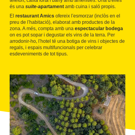
telèfon, caixa forta i bany amb
amenities
. Una d'elles
és una
suite
-apartament
amb cuina i saló propis.
El
restaurant Amics
ofereix l'esmorzar (inclòs en el
preu de l'habitació), elaborat amb productes de la
zona. A més, compta amb una
espectacular bodega
on es pot sopar i degustar els vins de la terra. Per
arrodonir-ho, l'hotel té una botiga de vins i objectes de
regals, i espais multifuncionals per celebrar
esdeveniments de tot tipus.