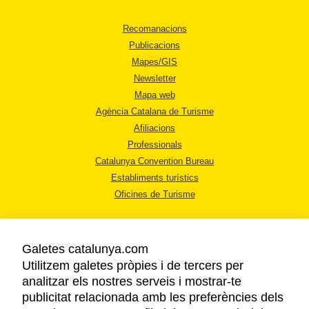
Recomanacions
Publicacions
Mapes/GIS
Newsletter
Mapa web
Agència Catalana de Turisme
Afiliacions
Professionals
Catalunya Convention Bureau
Establiments turístics
Oficines de Turisme
Galetes catalunya.com
Utilitzem galetes pròpies i de tercers per
analitzar els nostres serveis i mostrar-te
AVÍS LEGAL
publicitat relacionada amb les preferències dels
POLÍTICA DE PRIVACITAT