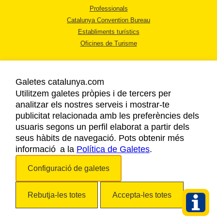
Professionals
Catalunya Convention Bureau
Establiments turístics
Oficines de Turisme
Galetes catalunya.com
Utilitzem galetes pròpies i de tercers per
analitzar els nostres serveis i mostrar-te
AVÍS LEGAL
publicitat relacionada amb les preferències dels
POLÍTICA DE PRIVACITAT
usuaris segons un perfil elaborat a partir dels
COOKIES
seus hàbits de navegació. Pots obtenir més
informació a la
Política de Galetes
ACCESSIBILITAT
.
Configuració de galetes
Copyright © 2026. Agència Catalana de Turisme. Tots els drets reservats.
Rebutja-les totes
Accepta-les totes