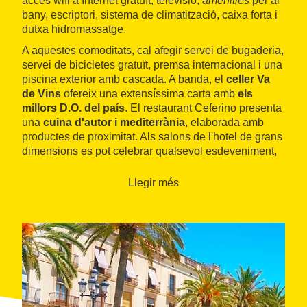
accés wifi a Internet gratuït, televisió,
amenities
per al
bany, escriptori, sistema de climatització, caixa forta i
dutxa hidromassatge.
A aquestes comoditats, cal afegir servei de bugaderia,
servei de bicicletes gratuït, premsa internacional i una
piscina exterior amb cascada. A banda, el
celler Va
de Vins
ofereix una extensíssima carta amb
els
millors D.O. del país
. El restaurant Ceferino presenta
una
cuina d'autor i mediterrània
, elaborada amb
productes de proximitat. Als salons de l'hotel de grans
dimensions es pot celebrar qualsevol esdeveniment,
com banquets, convencions i reunions d'empresa.
Llegir més