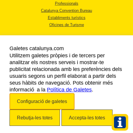
Professionals
Catalunya Convention Bureau
Establiments turístics
Oficines de Turisme
Galetes catalunya.com
Utilitzem galetes pròpies i de tercers per
analitzar els nostres serveis i mostrar-te
AVÍS LEGAL
publicitat relacionada amb les preferències dels
POLÍTICA DE PRIVACITAT
usuaris segons un perfil elaborat a partir dels
COOKIES
seus hàbits de navegació. Pots obtenir més
informació a la
Política de Galetes
ACCESSIBILITAT
.
Configuració de galetes
Copyright © 2026. Agència Catalana de Turisme. Tots els drets reservats.
Rebutja-les totes
Accepta-les totes