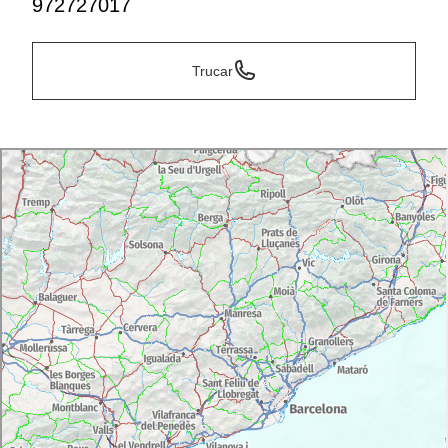
972727017
Trucar