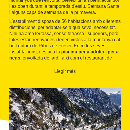
muntanyós que l'envolta. Ofereix un ambient acollidor
i és obert durant la temporada d'estiu, Setmana Santa
i alguns caps de setmana de la primavera.
L'establiment disposa de 56 habitacions amb diferents
distribucions, per adaptar-se a qualsevol necessitat.
N'hi ha amb terrassa, sense terrassa i superiors, però
totes estan renovades i tenen vistes a la muntanya i al
bell entorn de Ribes de Freser. Entre les seves
instal·lacions, destaca la
piscina per a adults i per a
nens
, envoltada de jardí, així com el restaurant de
cuina tradicional catalana i de mercat. També ofereix
servei de bar, parc infantil i juvenil, taula de ping-
Llegir més
pong, pista de bàsquet, saló de televisió i lectura, saló
de jocs de taula i guarda-esquís. L'hotel Catalunya
compta amb espais adequats per a celebracions i
esdeveniments.