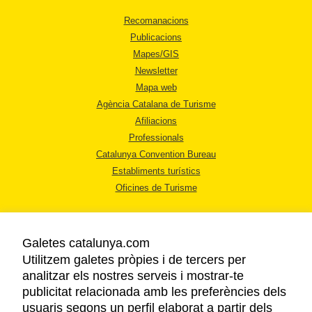
Recomanacions
Publicacions
Mapes/GIS
Newsletter
Mapa web
Agència Catalana de Turisme
Afiliacions
Professionals
Catalunya Convention Bureau
Establiments turístics
Oficines de Turisme
Galetes catalunya.com
Utilitzem galetes pròpies i de tercers per
analitzar els nostres serveis i mostrar-te
AVÍS LEGAL
publicitat relacionada amb les preferències dels
POLÍTICA DE PRIVACITAT
usuaris segons un perfil elaborat a partir dels