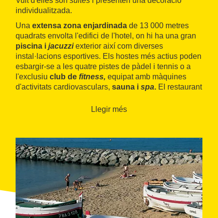
Vuit d'elles són
suites
i presenten una decoració
individualitzada.
Una
extensa zona enjardinada
de 13 000 metres
quadrats envolta l'edifici de l'hotel, on hi ha una gran
piscina i
jacuzzi
exterior així com diverses
instal·lacions esportives. Els hostes més actius poden
esbargir-se a les quatre pistes de pàdel i tennis o a
l'exclusiu
club de
fitness,
equipat amb màquines
d'activitats cardiovasculars,
sauna i
spa
.
El restaurant
de l'hotel serveix plats de
cuina catalana
elaborats
amb productes de primera qualitat.
Llegir més