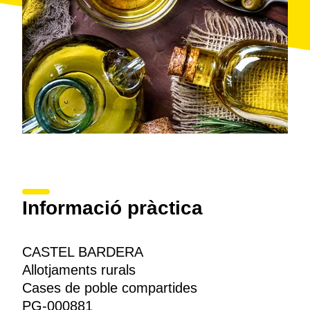
L'oferta també inclou la possibilitat de llogar sales per
a celebracions o reunions. El poble es troba a 24
quilòmetres de l'estany de
Banyoles
, un lloc ideal per
caminar, passejar en barca o simplement fer-hi una
capbussada.
Informació pràctica
CASTEL BARDERA
Allotjaments rurals
Cases de poble compartides
PG-000881