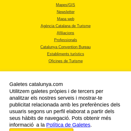
Mapes/GIS
Newsletter
Mapa web
Agència Catalana de Turisme
Afiliacions
Professionals
Catalunya Convention Bureau
Establiments turístics
Oficines de Turisme
Galetes catalunya.com
Utilitzem galetes pròpies i de tercers per
analitzar els nostres serveis i mostrar-te
AVÍS LEGAL
publicitat relacionada amb les preferències dels
POLÍTICA DE PRIVACITAT
usuaris segons un perfil elaborat a partir dels
COOKIES
seus hàbits de navegació. Pots obtenir més
informació a la
Política de Galetes
ACCESSIBILITAT
.