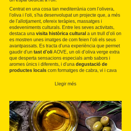
Centrat en una cosa tan mediterrània com l'olivera,
l'oliva i l'oli, s'ha desenvolupat un projecte que, a més
de l'allotjament, ofereix teràpies, massatges i
esdeveniments culturals. Entre les seves activitats,
destaca una
visita històrica cultural
a
un trull d’oli on
es mostren unes imatges de com feien l’oli els seus
avantpassats. Es tracta d'una experiència que permet
gaudir d'un
tast d’oli
AOVE, un oli d’oliva verge extra
que desperta sensacions especials amb sabors i
aromes únics i diferents, i d'una
degustació de
productes locals
com formatges de cabra, vi i cava
de l’Empordà.
Llegir més
Sota la denominació
Oleum Experientia
, Dolors
Bardera, amb més de vint anys d'experiència en el
massatge terapèutic, ofereix una sèrie de
teràpies i
massatges
basats en
productes naturals
que es
poden gaudir en solitari o també en parella. L'espai
disposa de botiga amb productes naturals de
quilòmetre zero, productes d'estètica i sabons d'oli
d'oliva.