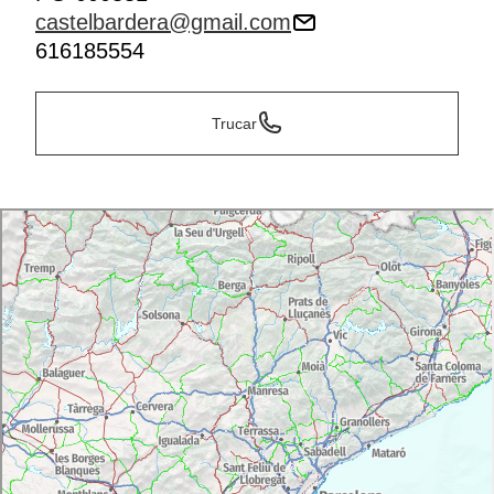
castelbardera@gmail.com
616185554
Trucar